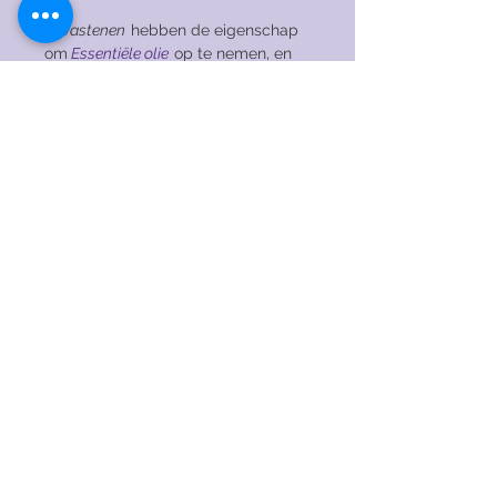
Lavastenen
hebben de eigenschap
om
Essentiële olie
op te nemen, en
de aangename geur gedurende de
dag vrij te geven. Hierdoor kun je
uren genieten van de geur van je
favoriete olie om je heen.
In verschillende kleuren en modellen
beschikbaar.
Liever een ander combinatie? Stuur mij
vrijblijvend een berichtje en vraag naar
de mogelijkheden!
© 2020 by RENAEJEWELS. Proudly created
with
Wix.com