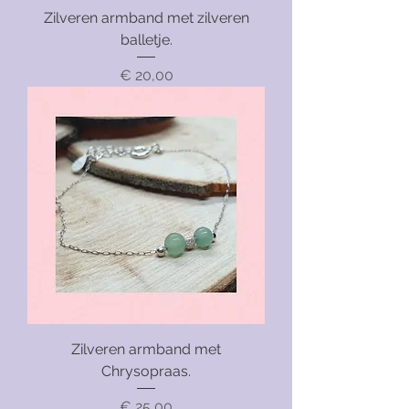
Zilveren armband met zilveren
balletje.
Prijs
€ 20,00
Zilveren armband met
Chrysopraas.
Prijs
€ 25,00