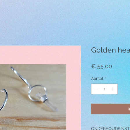
Golden hea
Prijs
€ 55,00
Aantal
*
ONDERHOUDSINST