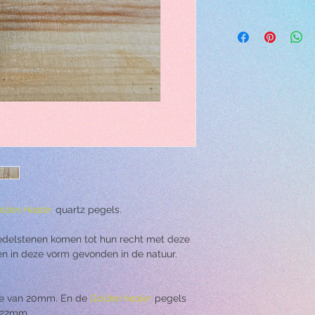
→ Draag de oorbellen 
zwemmen, sporten of
activiteit.
→ Vermijd contact en 
oplosmiddelen, parfu
het sieraad, aangezie
beschadigen.
→ Laat de oorbellen n
hierdoor kunnen er kr
→ Om je oorbellen sc
sopje en veeg je ze s
Als je klaar bent, do
warm water om ze af 
een zachte handdoek.
lden Healer
quartz pegels.
 edelstenen komen tot hun recht met deze
n in deze vorm gevonden in de natuur.
de van 20mm. En de
Golden healer
pegels
 22mm.