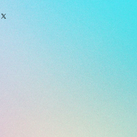
NIET tijdens het slapen, douchen,
 een andere vorm inspannende
/ of gebruik chemicaliën,
m, en make-up in de buurt van
n deze het sieraad kunnen
iet op harde oppervlakken vallen,
assen ontstaan.
hoon te maken, dompel je ze in een
choon met een zachte tandenborstel.
mpel je de oorbellen in een kom met
te spoelen. Dep ze daarna droog met