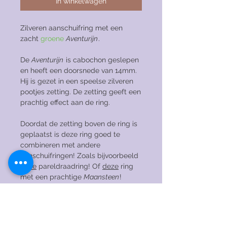
In winkelwagen
Zilveren aanschuifring met een
zacht
groene
Aventurijn
.
De
Aventurijn
is cabochon geslepen
en heeft een doorsnede van 14mm.
Hij is gezet in een speelse zilveren
pootjes zetting. De zetting geeft een
prachtig effect aan de ring.
Doordat de zetting boven de ring is
geplaatst is deze ring goed te
combineren met andere
aanschuifringen! Zoals bijvoorbeeld
deze
pareldraadring! Of
deze
ring
met een prachtige
Maansteen
!
Ik heb veel edelstenen op voorraad.
Vind je dit model mooi, maar liever met
een andere edelsteen? Stuur me