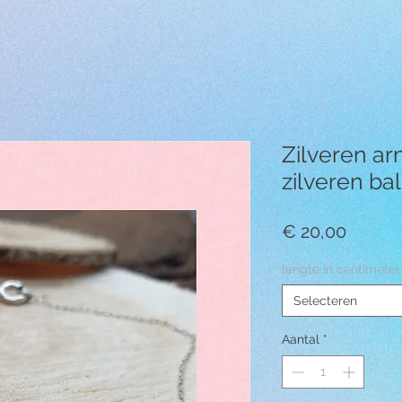
Zilveren a
zilveren bal
Prijs
€ 20,00
lengte in centimeter
Selecteren
Aantal
*