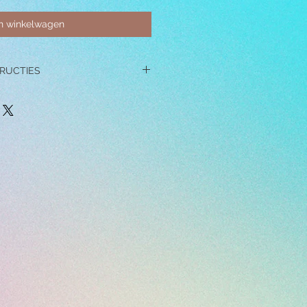
In winkelwagen
RUCTIES
 NIET tijdens het slapen, douchen,
 een andere vorm inspannende
/ of gebruik chemicaliën,
m, en make-up in de buurt van
n deze het sieraad kunnen
niet op harde oppervlakken vallen,
assen ontstaan.