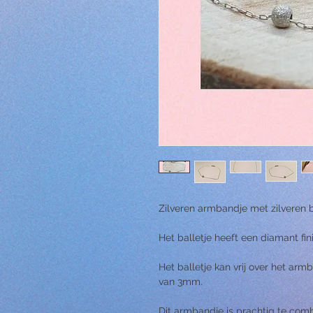
Zilveren armbandje met zilveren b
Het balletje heeft een diamant fin
Het balletje kan vrij over het a
van 3mm.
Dit armbandje is prachtig te com