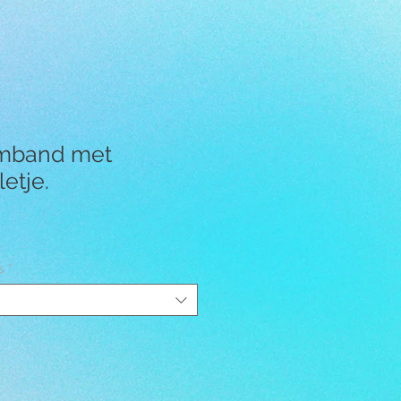
rmband met
letje.
s
*