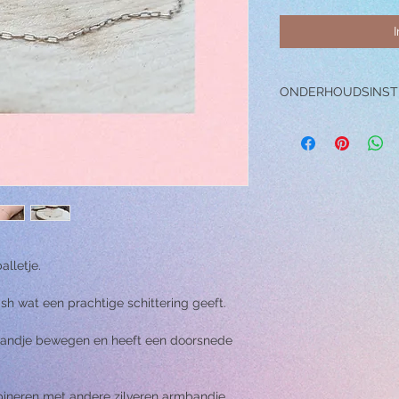
ONDERHOUDSINST
→ Draag het armbandje
zwemmen, sporten of
activiteit.
→ Vermijd contact en 
oplosmiddelen, parfu
het sieraad, aangezie
beschadigen.
→ Laat het armbandje 
hierdoor kunnen er kr
alletje.
ish wat een prachtige schittering geeft.
rmbandje bewegen en heeft een doorsnede
bineren met andere zilveren armbandje.