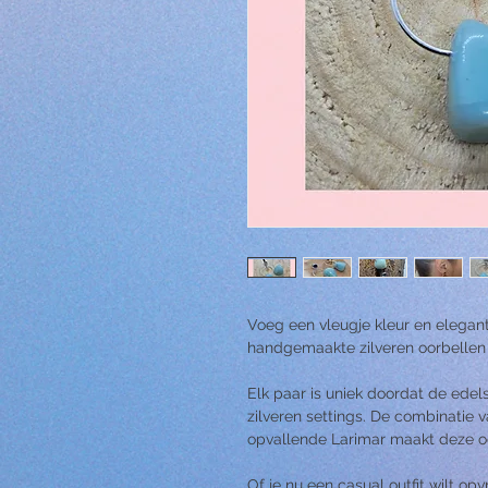
Voeg een vleugje kleur en elegant
handgemaakte zilveren oorbellen
Elk paar is uniek doordat de edel
zilveren settings. De combinatie
opvallende Larimar maakt deze oo
Of je nu een casual outfit wilt opv