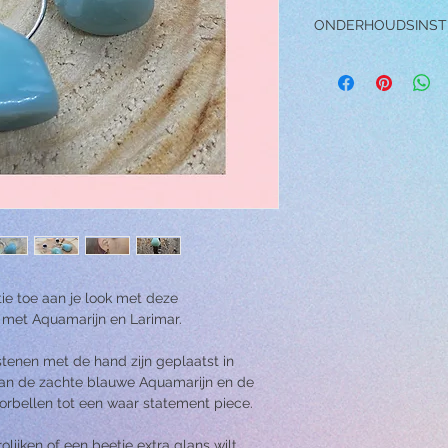
ONDERHOUDSINST
ONDERHOUDSINS
→ Draag de oorbell
douchen, zwemmen
inspannende activit
→ Vermijd contact 
oplosmiddelen, pa
het sieraad, aange
beschadigen.
→ Laat de oorbell
vallen, hierdoor k
→ Om je oorbellen
een sopje en veeg
tandenborstel. Als 
ie toe aan je look met deze
oorbellen in een 
 met Aquamarijn en Larimar.
spoelen. Dep ze d
handdoek.
stenen met de hand zijn geplaatst in
 van de zachte blauwe Aquamarijn en de
rbellen tot een waar statement piece.
rolijken of een beetje extra glans wilt