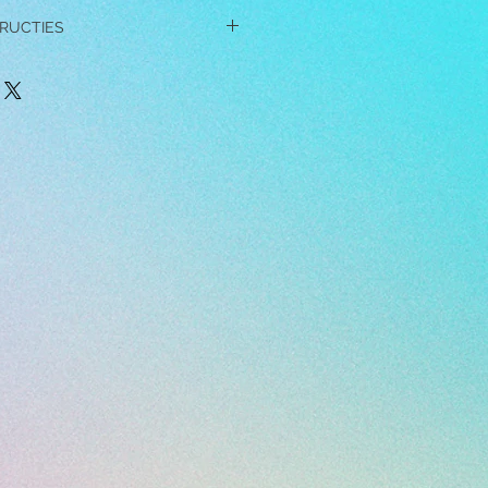
RUCTIES
TRUCTIES
en NIET tijdens het slapen,
, sporten of een andere vorm
eit.
en / of gebruik chemicaliën,
rfum, en make-up in de buurt van
zien deze het sieraad kunnen
en niet op harde oppervlakken
unnen er krassen ontstaan.
 schoon te maken, dompel je ze in
 je ze schoon met een zachte
je klaar bent, dompel je de
kom met warm water om ze af te
aarna droog met een zachte