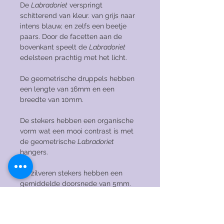
De
Labradoriet
verspringt
schitterend van kleur. van grijs naar
intens blauw, en zelfs een beetje
paars. Door de facetten aan de
bovenkant speelt de
Labradoriet
edelsteen prachtig met het licht.
De geometrische druppels hebben
een lengte van 16mm en een
breedte van 10mm.
De stekers hebben een organische
vorm wat een mooi contrast is met
de geometrische
Labradoriet
hangers.
De zilveren stekers hebben een
gemiddelde doorsnede van 5mm.
De oorbellen zijn gemaakt van 925
zilver. En ondanks hun grootte, zijn