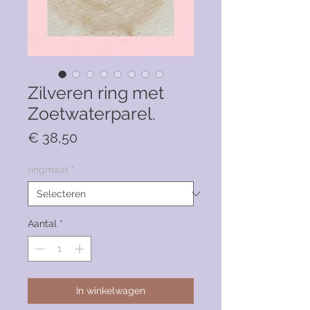
Zilveren ring met
Zoetwaterparel.
Prijs
€ 38,50
ringmaat
*
Aantal
*
In winkelwagen