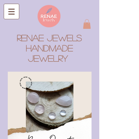
RENAE JEWELS
Handmade
Jewelry